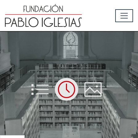
List
Time
Picture