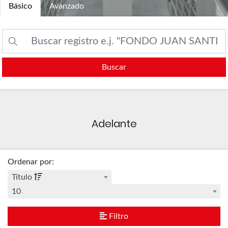
Básico
Avanzado
Buscar
Adelante
Ordenar por
:
Título
10
Filtro