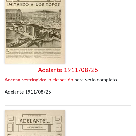
Adelante 1911/08/25
Acceso restringido:
Inicie sesión
para verlo completo
Adelante 1911/08/25