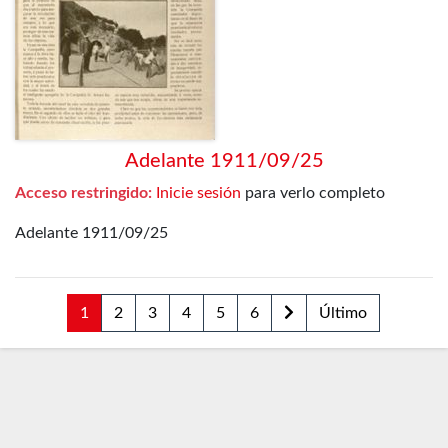
Adelante 1911/09/25
Acceso restringido:
Inicie sesión
para verlo completo
Adelante 1911/09/25
1
2
3
4
5
6
Último