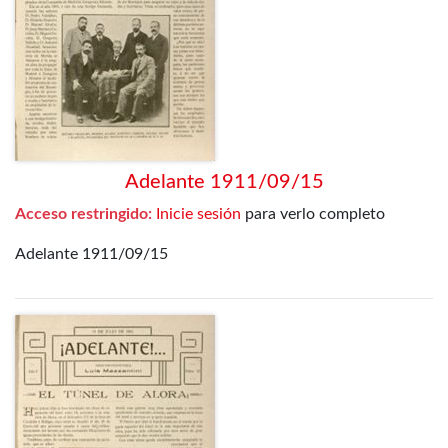
Adelante 1911/09/15
Acceso restringido:
Inicie sesión
para verlo completo
Adelante 1911/09/15