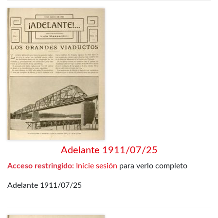
Adelante 1911/07/25
Acceso restringido:
Inicie sesión
para verlo completo
Adelante 1911/07/25