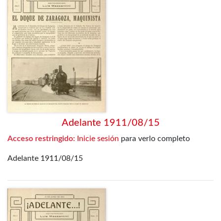
Adelante 1911/08/15
Acceso restringido:
Inicie sesión
para verlo completo
Adelante 1911/08/15