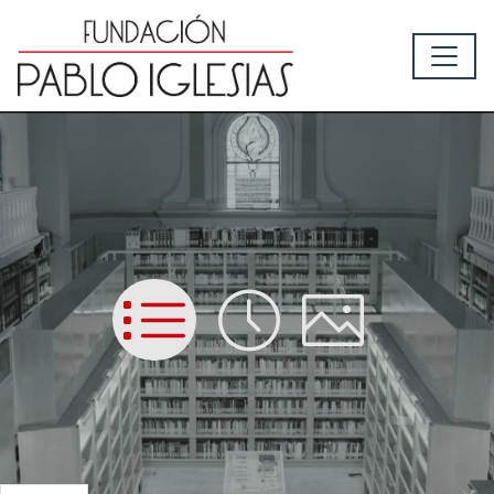
List
Time
Picture