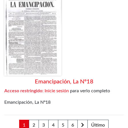
Emancipación, La Nº18
Acceso restringido:
Inicie sesión
para verlo completo
Emancipación, La Nº18
1
2
3
4
5
6
Último