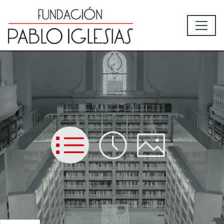
List
Time
Picture