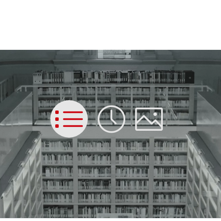
List
Time
Picture