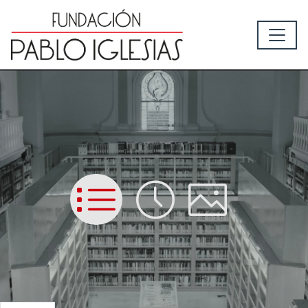
List
Time
Picture