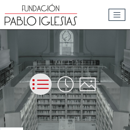
List
Time
Picture