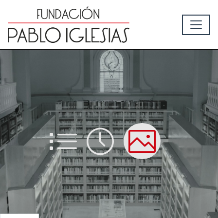
List
Time
Picture