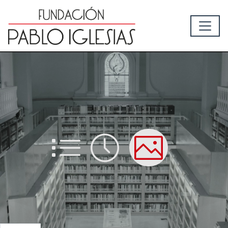
List
Time
Picture