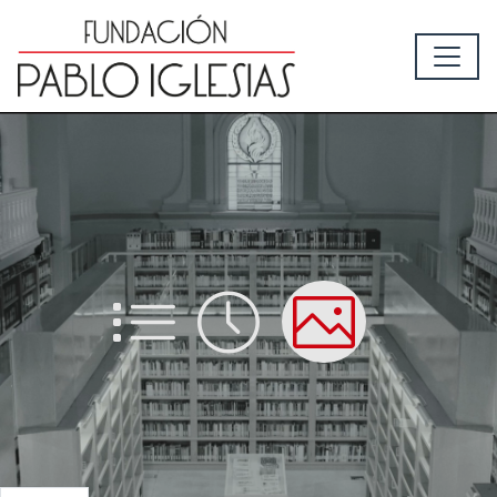
List
Time
Picture