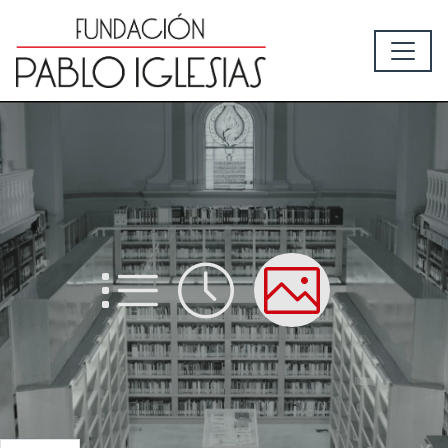
List
Time
Picture