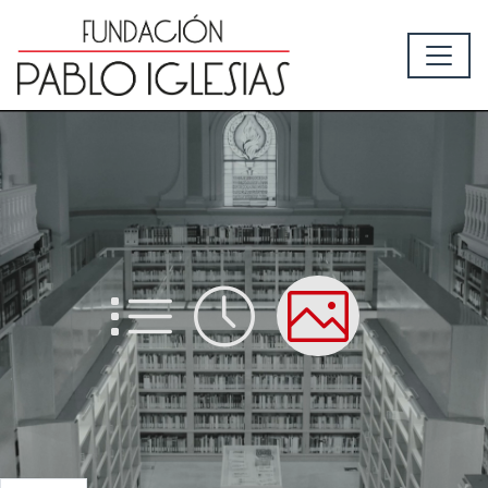
List
Time
Picture