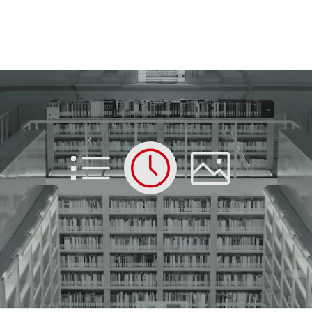
List
Time
Picture