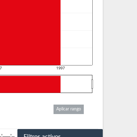
7
1997
Aplicar rango
Filtros activos