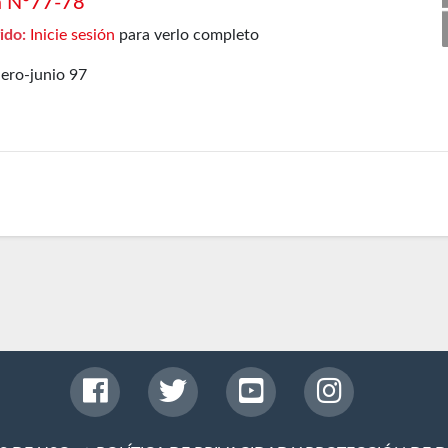
a Nº77-78
ido:
Inicie sesión
para verlo completo
ero-junio 97