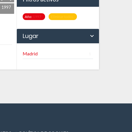
1997
Año:
1997
Eliminar todos
Lugar
Madrid
1