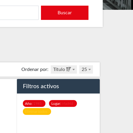
Buscar
Ordenar por
:
Título
25
Filtros activos
Año:
1985
Lugar:
Madrid
Eliminar todos