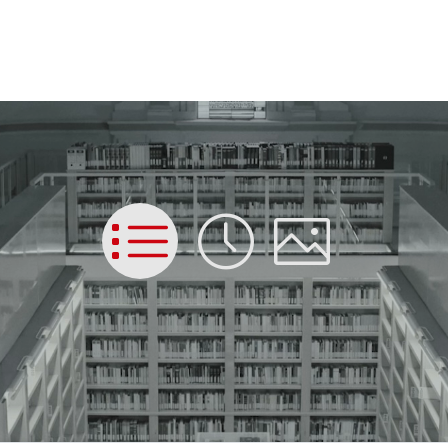
List
Time
Picture