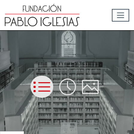
List
Time
Picture