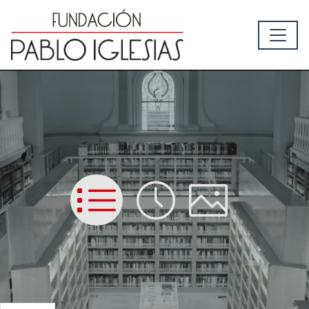
List
Time
Picture