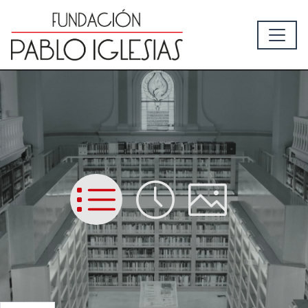
List
Time
Picture