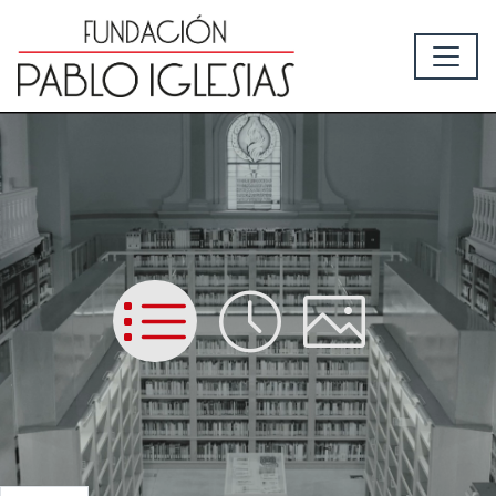
List
Time
Picture