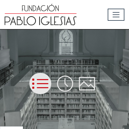
List
Time
Picture