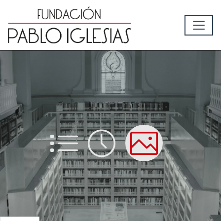
List
Time
Picture