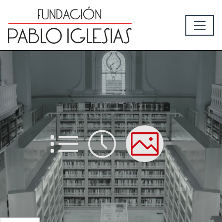
List
Time
Picture