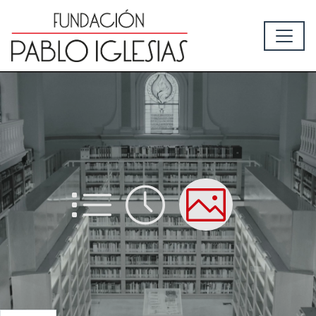
List
Time
Picture