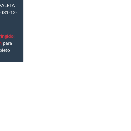
VALETA
 (31-12-
)
ingido:
n
para
pleto