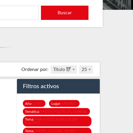
Buscar
Ordenar por
:
Título
25
Filtros activos
Año:
1935
Lugar:
MADRID
Temática:
PRESOS POLÍTICOS. ESPAÑA
Tema:
FRANCISCO, ENRIQUE DE-
POLÍTICO
Tema:
PRETEL IGLESIAS, FELIPE-