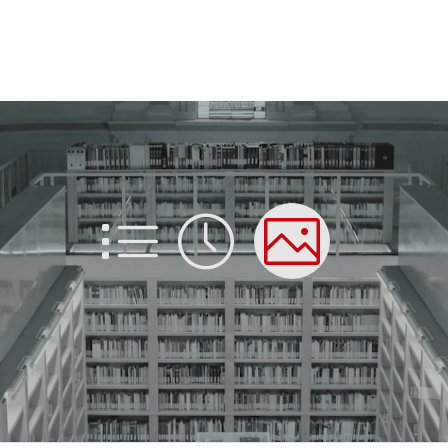
List
Time
Picture