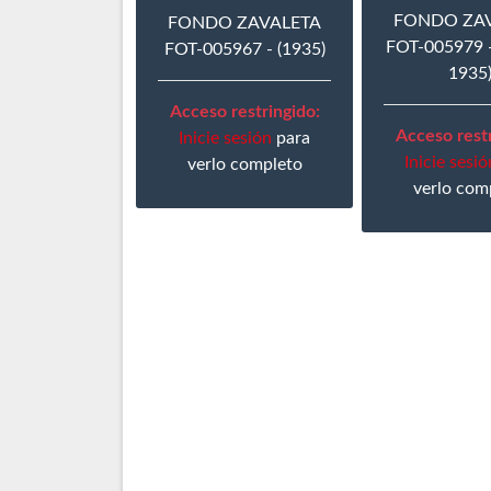
FONDO ZA
FONDO ZAVALETA
FOT-005979 -
FOT-005967 - (1935)
1935
Acceso restringido:
Acceso restr
Inicie sesión
para
Inicie sesió
verlo completo
verlo com