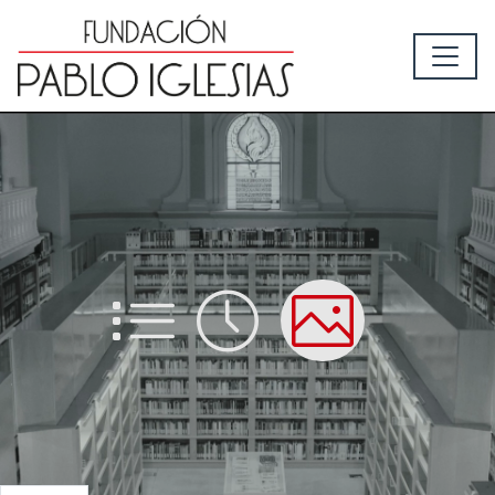
List
Time
Picture