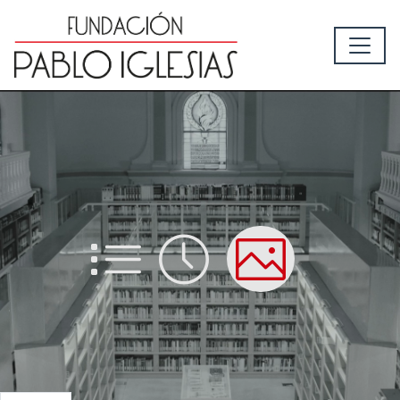
List
Time
Picture