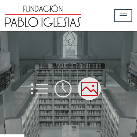
List
Time
Picture