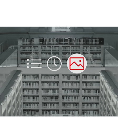
List
Time
Picture