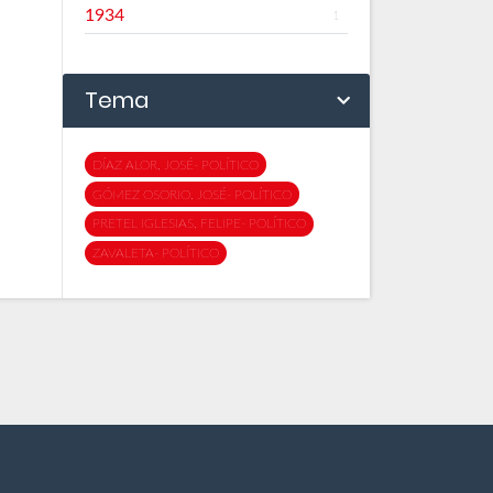
1934
1
Tema
DÍAZ ALOR, JOSÉ- POLÍTICO
GÓMEZ OSORIO, JOSÉ- POLÍTICO
PRETEL IGLESIAS, FELIPE- POLÍTICO
ZAVALETA- POLÍTICO