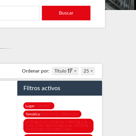
Buscar
Ordenar por
:
Título
25
Filtros activos
Lugar:
MADRID
Temática:
EDIFICIOS. CÁRCELES
:
SOCIALISMO. ESPAÑA. II REPÚBLICA.
1931-1936. BIENIO RADICAL CEDISTA.
1933-1935. OCTUBRE 1934