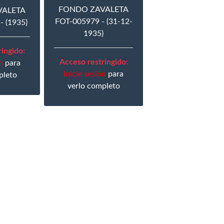
FONDO ZAVALETA
VALETA
FOT-005979 - (31-12-
- (1935)
1935)
ingido:
Acceso restringido:
n
para
Inicie sesión
para
pleto
verlo completo