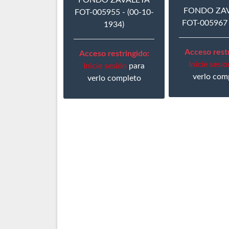
FONDO ZAVALETA
FONDO ZA
FOT-005955 - (00-10-
FOT-005967 
1934)
Acceso restr
Acceso restringido:
Inicie sesió
Inicie sesión
para
verlo com
verlo completo