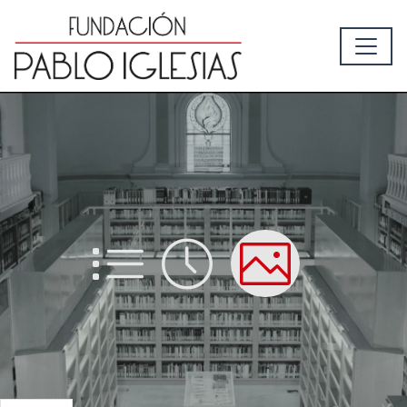
List
Time
Picture