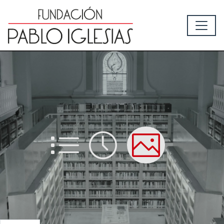
List
Time
Picture