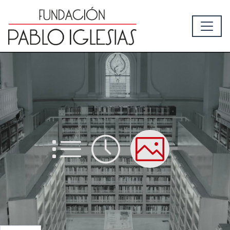
List
Time
Picture