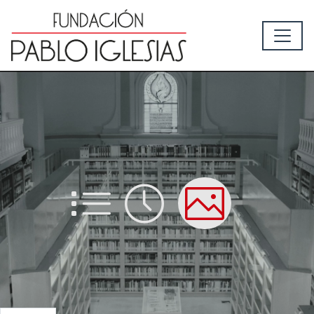
List
Time
Picture