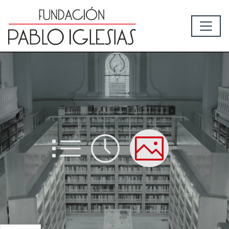
List
Time
Picture