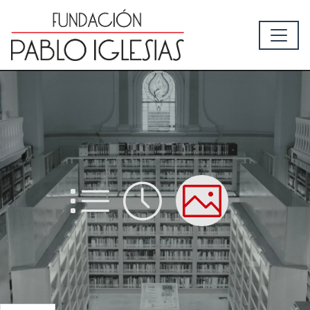
List
Time
Picture