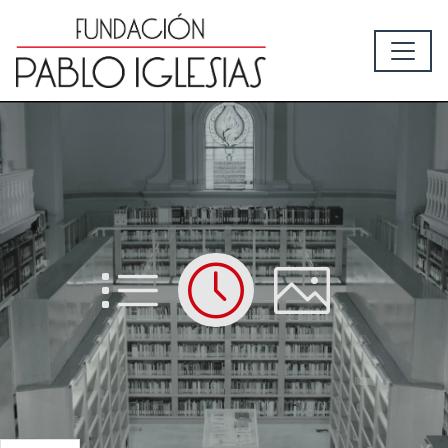
List
Time
Picture