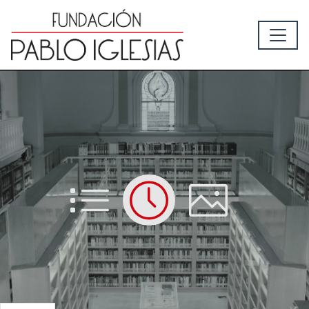
List
Time
Picture