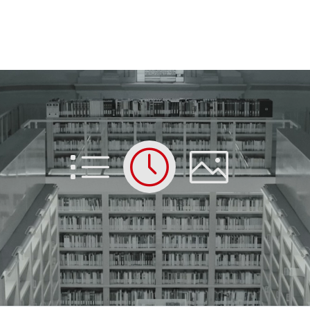
List
Time
Picture