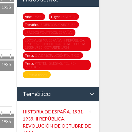
1935
Año:
1935
Lugar:
MADRID
Temática:
EDIFICIOS. CÁRCELES
:
PRESOS POLÍTICOS. ESPAÑA
:
SOCIALISMO. ESPAÑA. II REPÚBLICA.
1931-1936. BIENIO RADICAL CEDISTA.
1933-1935. OCTUBRE 1934
Tema:
DÍAZ ALOR, JOSÉ- POLÍTICO
Tema:
PRETEL IGLESIAS, FELIPE-
1935
POLÍTICO
Eliminar todos
Temática
HISTORIA DE ESPAÑA. 1931-
4
1939. II REPÚBLICA.
1935
REVOLUCIÓN DE OCTUBRE DE