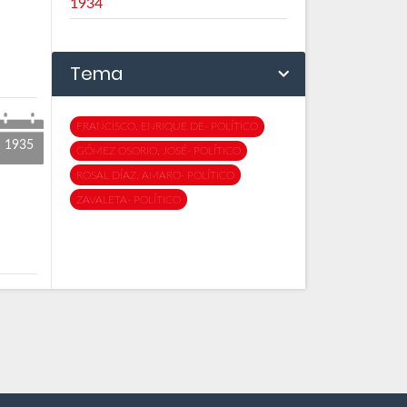
1934
Tema
FRANCISCO, ENRIQUE DE- POLÍTICO
1935
GÓMEZ OSORIO, JOSÉ- POLÍTICO
ROSAL DÍAZ, AMARO- POLÍTICO
ZAVALETA- POLÍTICO