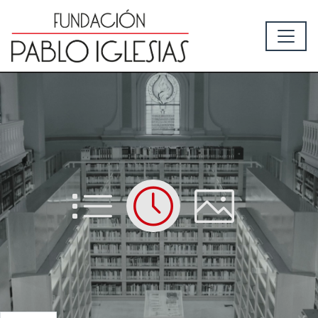
List
Time
Picture