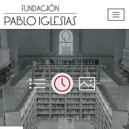
List
Time
Picture