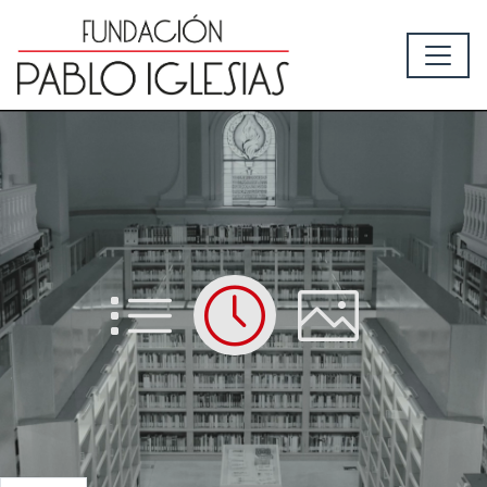
List
Time
Picture