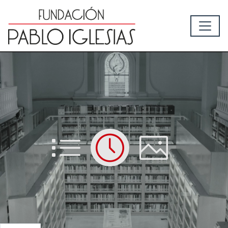
List
Time
Picture