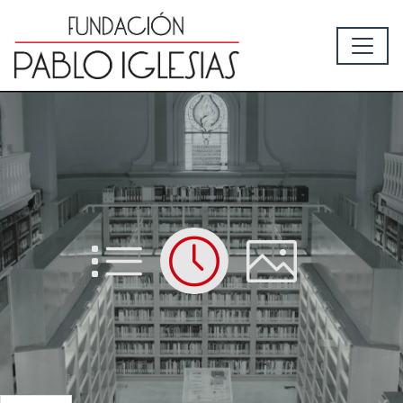
List
Time
Picture