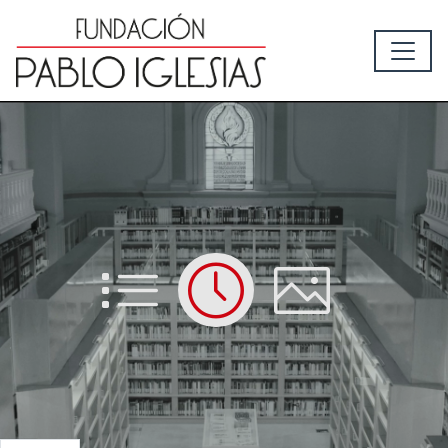
List
Time
Picture