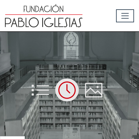
List
Time
Picture