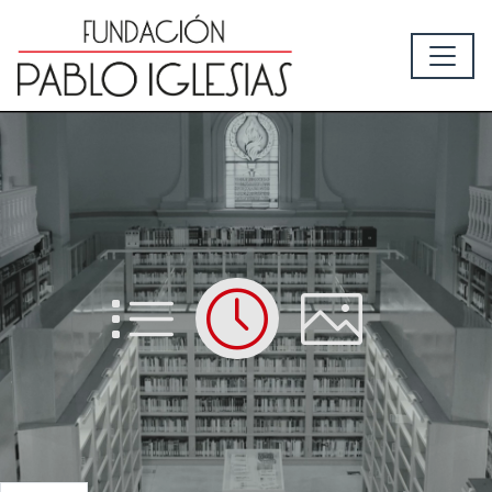
List
Time
Picture