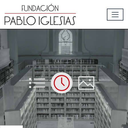
List
Time
Picture