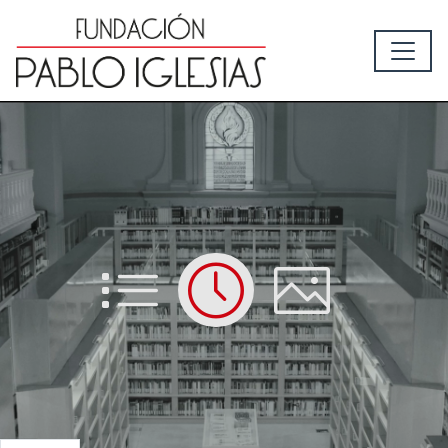
List
Time
Picture