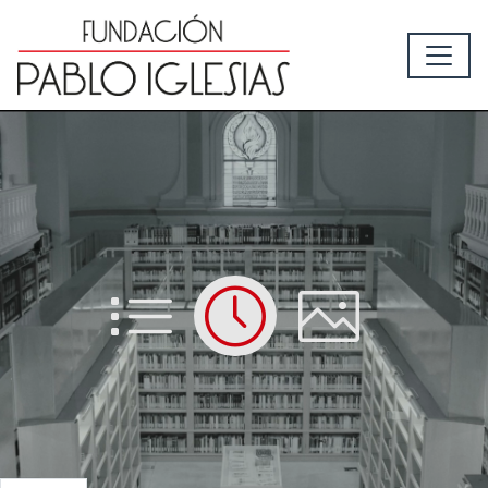
List
Time
Picture