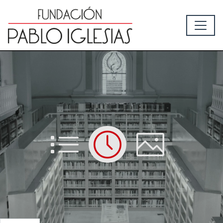
List
Time
Picture