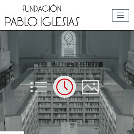
List
Time
Picture