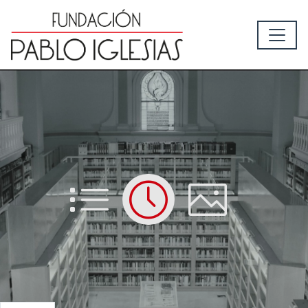
List
Time
Picture